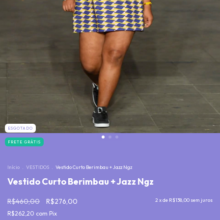
ESGOTADO
FRETE GRÁTIS
Início
.
VESTIDOS
.
Vestido Curto Berimbau + Jazz Ngz
Vestido Curto Berimbau + Jazz Ngz
R$460,00
R$276,00
2
x de
R$138,00
sem juros
R$262,20
com
Pix