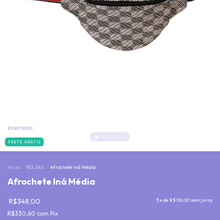
ESGOTADO
FRETE GRÁTIS
Início
.
BOLSAS
.
Afrochete Iná Média
Afrochete Iná Média
R$348,00
3
x de
R$116,00
sem juros
R$330,60
com
Pix