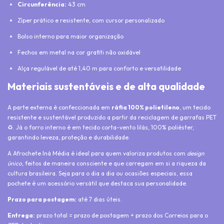
Circunferência:
43 cm
Zíper prático e resistente, com cursor personalizado
Bolso interno para maior organização
Fechos em metal na cor grafiti não oxidável
Alça regulável de até 1,40 m para conforto e versatilidade
Materiais sustentáveis e de alta qualidade
A parte externa é confeccionada em
ráfia 100% polietileno
, um tecido
resistente e sustentável produzido a partir da reciclagem de garrafas PET
♻️. Já o forro interno é em tecido corta-vento lilás, 100% poliéster,
garantindo leveza, proteção e durabilidade.
A Afrochete Iná Média é ideal para quem valoriza produtos com
design
único
, feitos de maneira consciente e que carregam em si a riqueza da
cultura brasileira. Seja para o dia a dia ou ocasiões especiais, essa
pochete é um acessório versátil que destaca sua personalidade.
Prazo para postagem:
até 7 dias úteis.
Entrega:
prazo total = prazo de postagem + prazo dos Correios para o